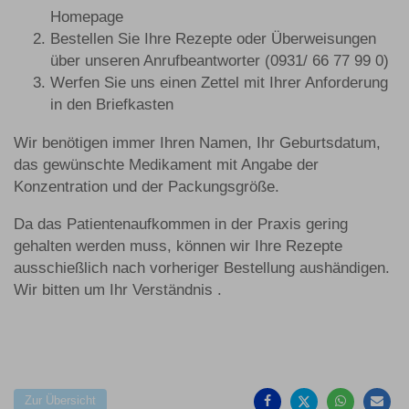
Homepage
Bestellen Sie Ihre Rezepte oder Überweisungen
über unseren Anrufbeantworter (0931/ 66 77 99 0)
Werfen Sie uns einen Zettel mit Ihrer Anforderung
in den Briefkasten
Wir benötigen immer Ihren Namen, Ihr Geburtsdatum,
das gewünschte Medikament mit Angabe der
Konzentration und der Packungsgröße.
Da das Patientenaufkommen in der Praxis gering
gehalten werden muss, können wir Ihre Rezepte
ausschießlich nach vorheriger Bestellung aushändigen.
Wir bitten um Ihr Verständnis .
Auf
Auf
Auf
P
Facebook
Twitter
Whats
Ma
teilen
teilen
teilen
e
Zur Übersicht