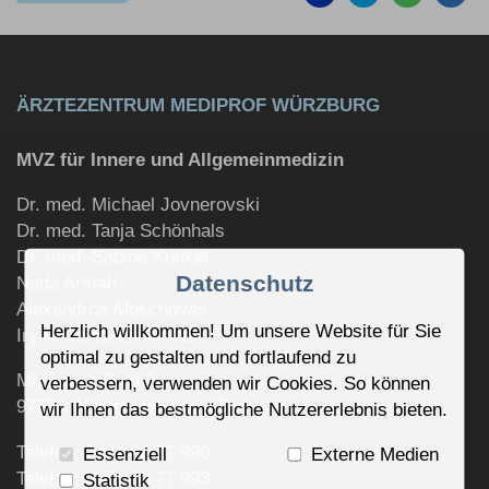
ÄRZTEZENTRUM MEDIPROF WÜRZBURG
MVZ für Innere und Allgemeinmedizin
Dr. med. Michael Jovnerovski
Dr. med. Tanja Schönhals
Dr. med. Sabine Kunkel
Datenschutz
Nada Arstah
Alexandros Moschovas
Herzlich willkommen! Um unsere Website für Sie
Iryna Serebrennikova
optimal zu gestalten und fortlaufend zu
Moskauer Ring 2
verbessern, verwenden wir Cookies. So können
97084 Würzburg/Heuchelhof
wir Ihnen das bestmögliche Nutzererlebnis bieten.
Telefon: 0931 66 77 990
Essenziell
Externe Medien
Telefax: 0931 66 77 993
Statistik